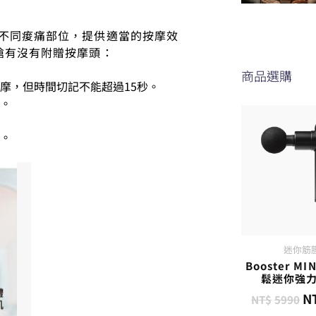
不同痠痛部位，提供適當的按摩效
槍有沒有附贈按摩頭：
商品選購
摩，但時間切記不能超過15秒。
。
。
迷你筋
Booster MI
鬆迷你強
N
NT$
5990