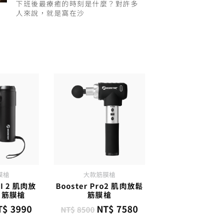
下班後最療癒的時刻是什麼？對許多
人來說，就是窩在沙
膜槍
大款筋膜槍
NI 2 肌肉放
Booster Pro2 肌肉放鬆
力筋膜槍
筋膜槍
T$
3990
NT$
7580
NT$
8500