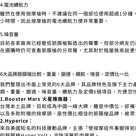
4.電池續航力
雖然在使用按摩槍時，不建議在同一個部位使用超過1分鐘
少時間，因此按摩槍的電池續航力便非常重要，
5.噪音量
目前各家廠商已經壓低筋膜槍製造出的聲響，但部分網友仍
在選購時仍可查看筋膜槍的分貝聲，尤其對於租屋族來說更
6大品牌筋膜槍比較，重量、變速、續航、噪音、定價比一比
我們整理出市面上常見的6大品牌，其品牌特色及旗下主力
類、重量、變速、噪音量、續航力及定價6個項目，方便您
1.Booster Mars 火星推進器：
台灣本土品牌，目前成為中國一線大牌，雖是中價位，卻擁
以及多款附贈的按摩頭，是性價比極佳的筋膜槍品牌，被眾
2.Hyperice：
來自美國知名的科技運動品牌，主張「使按摩這件事變得前
的筋膜槍Hyper Volt，消除深層肌肉疲勞。