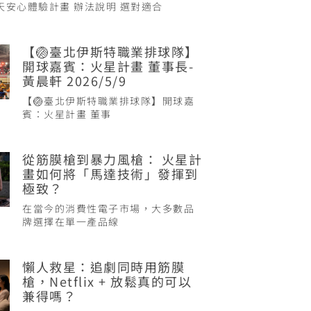
 天安心體驗計畫 辦法說明 選對適合
【🏐臺北伊斯特職業排球隊】
開球嘉賓：火星計畫 董事長-
黃晨軒 2026/5/9
【🏐臺北伊斯特職業排球隊】開球嘉
賓：火星計畫 董事
從筋膜槍到暴力風槍： 火星計
畫如何將「馬達技術」發揮到
極致？
在當今的消費性電子市場，大多數品
牌選擇在單一產品線
懶人救星：追劇同時用筋膜
槍，Netflix + 放鬆真的可以
兼得嗎？