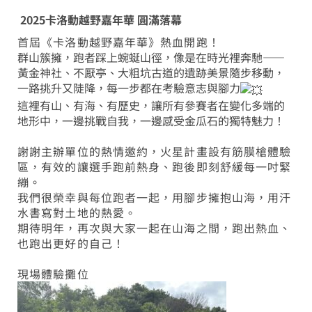
2025卡洛動越野嘉年華 圓滿落幕
首屆《卡洛動越野嘉年華》熱血開跑！
群山簇擁，跑者踩上蜿蜒山徑，像是在時光裡奔馳——
黃金神社、不厭亭、大粗坑古道的遺跡美景隨步移動，
一路挑升又陡降，每一步都在考驗意志與腳力
這裡有山、有海、有歷史，讓所有參賽者在變化多端的
地形中，一邊挑戰自我，一邊感受金瓜石的獨特魅力！
謝謝主辦單位的熱情邀約，火星計畫設有筋膜槍體驗
區，有效的讓選手跑前熱身、跑後即刻舒緩每一吋緊
繃。
我們很榮幸與每位跑者一起，用腳步擁抱山海，用汗
水書寫對土地的熱愛。
期待明年，再次與大家一起在山海之間，跑出熱血、
也跑出更好的自己！
現場體驗攤位