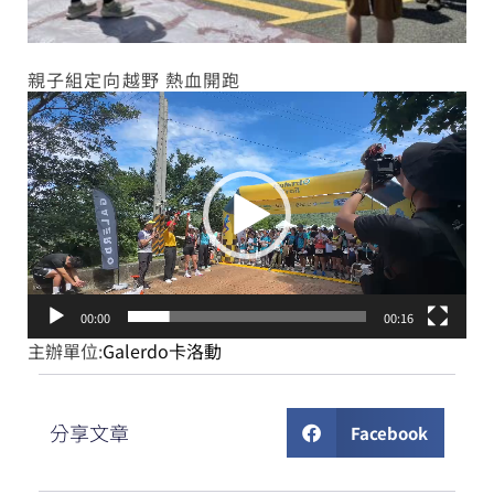
親子組定向越野 熱血開跑
視
訊
播
放
器
00:00
00:16
主辦單位:
Galerdo卡洛動
分享文章
Facebook