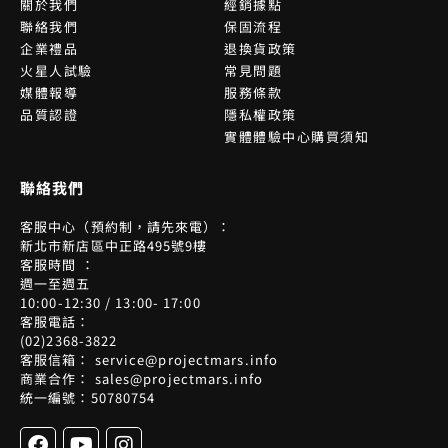
關於我們
經銷據點
聯絡我們
保固流程
企業禮品
退換貨政策
火星人試驗
常見問題
媒體報導
服務條款
品質認證
隱私權政策
實體體驗中心購買須知
聯絡我們
客服中心（預約制，請先來電）：
新北市新店區中正路495號9樓
客服時間 ：
週一至週五
10:00-12:30 / 13:00- 17:00
客服電話：
(02)2368-3822
客服信箱： service@projectmars.info
商業合作： sales@projectmars.info
統一編號：50780754
F
Y
I