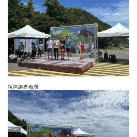
視障跑者頒獎