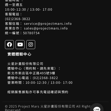
週一至週五
10:00-12:30 / 13:00- 17:00
客服電話：
(02)2368-3822
客服信箱： service@projectmars.info
商業合作： sales@projectmars.info
統一編號：50780754
F
Y
I
a
o
n
c
u
s
實體體驗中心
e
t
t
b
u
a
火星計畫股份有限公司
o
b
g
體驗中心（預約制，請先來電）：
o
e
r
新北市新店區中正路495號9樓
k
a
體驗中心電話：(02)2368-3822
m
營業時間：10:00-12:30 / 13:00- 17:00
經銷展售據點亦可事先電話確認與預約
© 2025 Project Mars 火星計畫股份有限公司 All Rights
Reserved