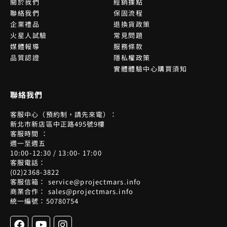
關於我們
經銷據點
聯絡我們
保固流程
企業禮品
退換貨政策
火星人試驗
常見問題
媒體報導
服務條款
品質認證
隱私權政策
實體體驗中心購買須知
聯絡我們
客服中心（預約制，請先來電）：
新北市新店區中正路495號9樓
客服時間 ：
週一至週五
10:00-12:30 / 13:00- 17:00
客服電話：
(02)2368-3822
客服信箱： service@projectmars.info
商業合作： sales@projectmars.info
統一編號：50780754
F
Y
I