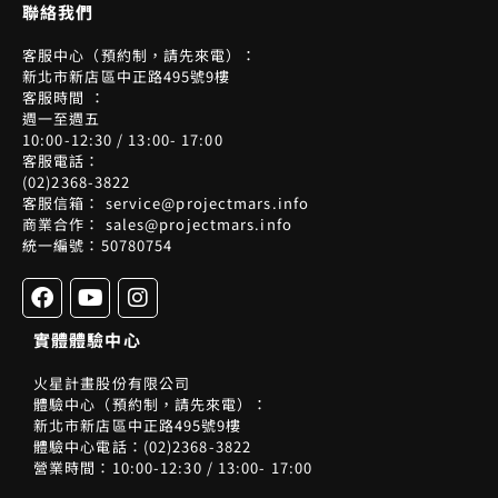
聯絡我們
客服中心（預約制，請先來電）：
新北市新店區中正路495號9樓
客服時間 ：
週一至週五
10:00-12:30 / 13:00- 17:00
客服電話：
(02)2368-3822
客服信箱： service@projectmars.info
商業合作： sales@projectmars.info
統一編號：50780754
F
Y
I
a
o
n
c
u
s
實體體驗中心
e
t
t
b
u
a
火星計畫股份有限公司
o
b
g
體驗中心（預約制，請先來電）：
o
e
r
新北市新店區中正路495號9樓
k
a
體驗中心電話：(02)2368-3822
m
營業時間：10:00-12:30 / 13:00- 17:00