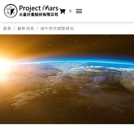
0
/
/
首頁
最新消息
端午物流調整通知