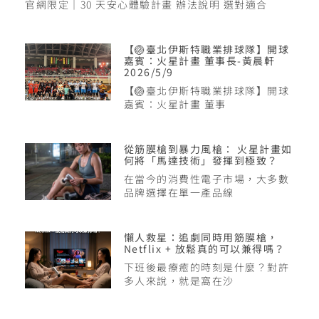
官網限定｜30 天安心體驗計畫 辦法說明 選對適合
【🏐臺北伊斯特職業排球隊】開球
嘉賓：火星計畫 董事長-黃晨軒
2026/5/9
【🏐臺北伊斯特職業排球隊】開球
嘉賓：火星計畫 董事
從筋膜槍到暴力風槍： 火星計畫如
何將「馬達技術」發揮到極致？
在當今的消費性電子市場，大多數
品牌選擇在單一產品線
懶人救星：追劇同時用筋膜槍，
Netflix + 放鬆真的可以兼得嗎？
下班後最療癒的時刻是什麼？對許
多人來說，就是窩在沙