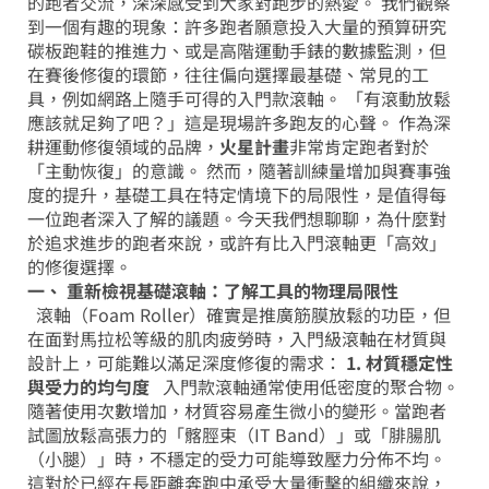
的跑者交流，深深感受到大家對跑步的熱愛。
我們觀察
到一個有趣的現象：許多跑者願意投入大量的預算研究
碳板跑鞋的推進力、或是高階運動手錶的數據監測，但
在賽後修復的環節，往往偏向選擇最基礎、常見的工
具，例如網路上隨手可得的入門款滾軸。
「有滾動放鬆
應該就足夠了吧？」這是現場許多跑友的心聲。
作為深
耕運動修復領域的品牌，
火星計畫
非常肯定跑者對於
「主動恢復」的意識。
然而，隨著訓練量增加與賽事強
度的提升，基礎工具在特定情境下的局限性，是值得每
一位跑者深入了解的議題。今天我們想聊聊，為什麼對
於追求進步的跑者來說，或許有比入門滾軸更「高效」
的修復選擇。
一、 重新檢視基礎滾軸：了解工具的物理局限性
滾軸（Foam Roller）確實是推廣筋膜放鬆的功臣，但
在面對馬拉松等級的肌肉疲勞時，入門級滾軸在材質與
設計上，可能難以滿足深度修復的需求：
1. 材質穩定性
與受力的均勻度
入門款滾軸通常使用低密度的聚合物。
隨著使用次數增加，材質容易產生微小的變形。當跑者
試圖放鬆高張力的「髂脛束（IT Band）」或「腓腸肌
（小腿）」時，不穩定的受力可能導致壓力分佈不均。
這對於已經在長距離奔跑中承受大量衝擊的組織來說，