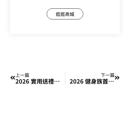
逛逛商城
上一頁
下一
上一篇
下一篇
2026 實用送禮首選推薦！健康新顯學：用 Booster 筋膜槍傳遞最貼心的溫暖
2026 健身族首選推薦！硬核修復神機：為什麼 Booster 筋膜槍是你的肌肉救星？