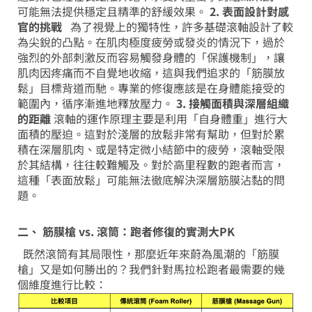
可能無法提供穩定且精準的舒緩效果。
2. 表面設計對感
官的挑戰
為了視覺上的獨特性，許多基礎滾軸設計了較
為尖銳的凸點。在肌肉極度疲勞或發炎的情況下，過於
強烈的外部刺激反而容易觸發身體的「保護機制」，讓
肌肉因疼痛而不自覺地收縮，這與我們追求的「筋膜放
鬆」目標背道而馳。專業的修復應該是在身體能接受的
範圍內，循序漸進地釋放壓力。
3. 接觸面積與深層組織
的距離
滾軸的運作原理主要是利用「自身體重」進行大
面積的壓迫。這對於淺層的放鬆非常有幫助，但對於累
積在深層肌肉、或是特定微小結節中的疲勞，滾軸受限
於其結構，往往較難觸及。對於高里程數的跑者而言，
這種「表面放鬆」可能無法徹底解決深層筋膜沾黏的問
題。
二、 筋膜槍 vs. 滾筒：跑者修復的實測大PK
既然滾筒有其局限性，那麼近年來蔚為風潮的「筋膜
槍」又是如何勝出的？我們針對馬拉松跑者最需要的幾
個維度進行比較：