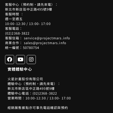
客服中心（預約制，請先來電）：
新北市新店區中正路495號9樓
客服時間 ：
週一至週五
10:00-12:30 / 13:00- 17:00
客服電話：
(02)2368-3822
客服信箱： service@projectmars.info
商業合作： sales@projectmars.info
統一編號：50780754
F
Y
I
a
o
n
c
u
s
實體體驗中心
e
t
t
b
u
a
火星計畫股份有限公司
o
b
g
體驗中心（預約制，請先來電）：
o
e
r
新北市新店區中正路495號9樓
k
a
體驗中心電話：(02)2368-3822
m
營業時間：10:00-12:30 / 13:00- 17:00
經銷展售據點亦可事先電話確認與預約