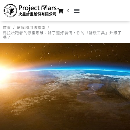
0
/
/
首頁
筋膜槍用法指南
馬拉松跑者的修復思維：除了選好裝備，你的「舒緩工具」升級了
嗎？