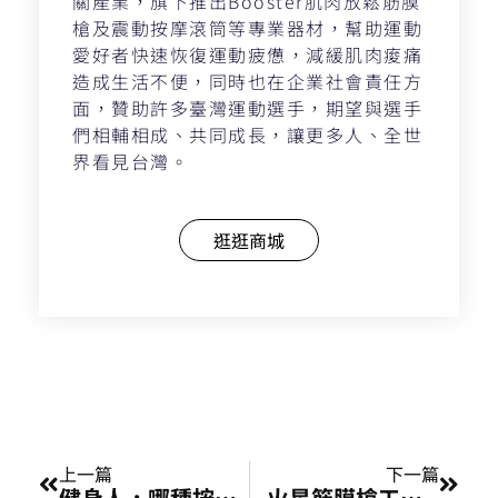
關產業，旗下推出Booster肌肉放鬆筋膜
槍及震動按摩滾筒等專業器材，幫助運動
愛好者快速恢復運動疲憊，減緩肌肉痠痛
造成生活不便，同時也在企業社會責任方
面，贊助許多臺灣運動選手，期望與選手
們相輔相成、共同成長，讓更多人、全世
界看見台灣。
逛逛商城
上一頁
下一
上一篇
下一篇
健身人，哪種按摩放鬆最有效？徒手按摩、滾筒，還是筋膜槍？
火星筋膜槍工作坊 :跑步技巧知多少？認識跑步動力鏈ft. 光頭神童 李翰暄