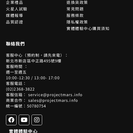
企業禮品
退換貨政策
火星人試驗
常見問題
媒體報導
服務條款
品質認證
隱私權政策
實體體驗中心購買須知
聯絡我們
客服中心（預約制，請先來電）：
新北市新店區中正路495號9樓
客服時間 ：
週一至週五
10:00-12:30 / 13:00- 17:00
客服電話：
(02)2368-3822
客服信箱： service@projectmars.info
商業合作： sales@projectmars.info
統一編號：50780754
F
Y
I
a
o
n
c
u
s
實體體驗中心