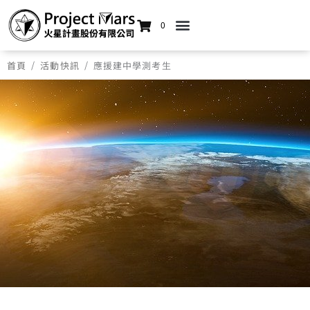
0
/
/
首頁
活動快訊
應援建中學測考生