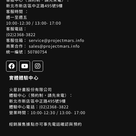
新北市新店區中正路495號9樓
客服時間 ：
週一至週五
10:00-12:30 / 13:00- 17:00
客服電話：
(02)2368-3822
客服信箱： service@projectmars.info
商業合作： sales@projectmars.info
統一編號：50780754
F
Y
I
a
o
n
c
u
s
實體體驗中心
e
t
t
b
u
a
火星計畫股份有限公司
o
b
g
體驗中心（預約制，請先來電）：
o
e
r
新北市新店區中正路495號9樓
k
a
體驗中心電話：(02)2368-3822
m
營業時間：10:00-12:30 / 13:00- 17:00
經銷展售據點亦可事先電話確認與預約