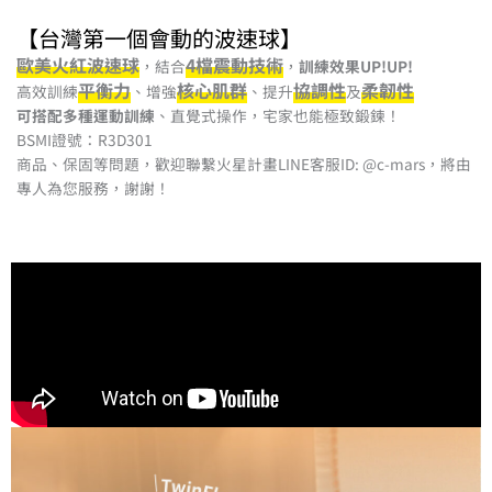
【台灣第一個會動的波速球】
歐美火紅波速球
4檔震動技術
，結合
，
訓練效果UP!UP!
平衡力
核心肌群
協調性
柔韌性
高效訓練
、增強
、提升
及
可搭配多種運動訓練
、直覺式操作，宅家也能極致鍛鍊！
BSMI證號：R3D301
商品、保固等問題，歡迎聯繫火星計畫LINE客服ID: @c-mars，將由
專人為您服務，謝謝！