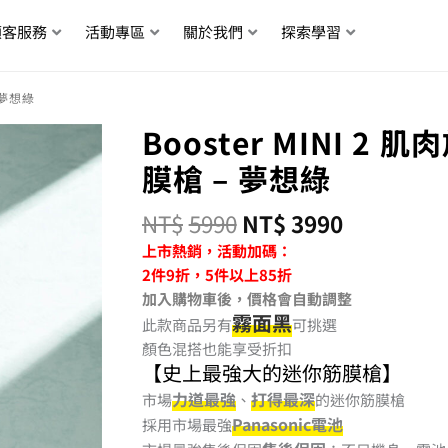
顧客服務
活動專區
關於我們
探索學習
 夢想綠
Booster MINI 2
膜槍 – 夢想綠
NT$
5990
NT$
3990
上市熱銷，活動加碼：
2件9折，
5件以上85折
加入購物車後，價格會自動調整
霧面黑
此款商品另有
可挑選
顏色混搭也能享受折扣
【史上最強大的迷你筋膜槍】
力道最強
打得最深
市場
、
的迷你筋膜槍
Panasonic電池
採用市場最強