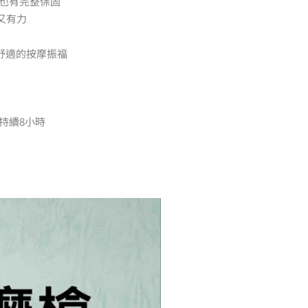
也有完整保固
又有力
舒適的按摩振福
持續8小時