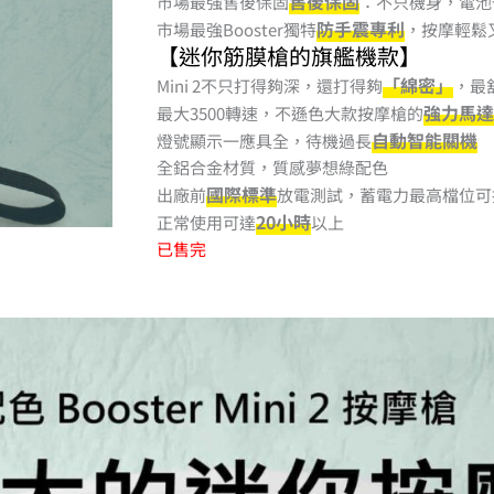
售後保固
市場最強售後保固
：不只機身，電池
防手震專利
市場最強Booster獨特
，按摩輕鬆
【迷你筋膜槍的旗艦機款】
「綿密」
Mini 2不只打得夠深，還打得夠
，最
強力馬達
最大3500轉速，不遜色大款按摩槍的
自動智能關機
燈號顯示一應具全，待機過長
全鋁合金材質，質感夢想綠配色
國際標準
出廠前
放電測試，蓄電力最高檔位可
20小時
正常使用可達
以上
已售完