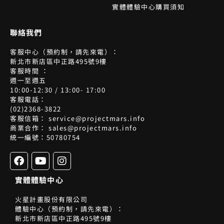
實體體驗中心購買須知
聯絡我們
客服中心（預約制，請先來電）：
新北市新店區中正路495號9樓
客服時間 ：
週一至週五
10:00-12:30 / 13:00- 17:00
客服電話：
(02)2368-3822
客服信箱： service@projectmars.info
商業合作： sales@projectmars.info
統一編號：50780754
F
Y
I
a
o
n
c
u
s
實體體驗中心
e
t
t
b
u
a
火星計畫股份有限公司
o
b
g
體驗中心（預約制，請先來電）：
o
e
r
新北市新店區中正路495號9樓