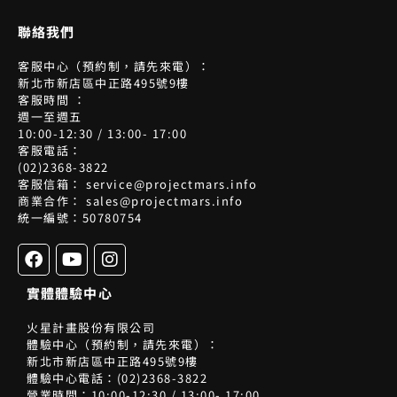
聯絡我們
客服中心（預約制，請先來電）：
新北市新店區中正路495號9樓
客服時間 ：
週一至週五
10:00-12:30 / 13:00- 17:00
客服電話：
(02)2368-3822
客服信箱： service@projectmars.info
商業合作： sales@projectmars.info
統一編號：50780754
F
Y
I
a
o
n
c
u
s
實體體驗中心
e
t
t
b
u
a
火星計畫股份有限公司
o
b
g
體驗中心（預約制，請先來電）：
o
e
r
新北市新店區中正路495號9樓
k
a
體驗中心電話：(02)2368-3822
m
營業時間：10:00-12:30 / 13:00- 17:00