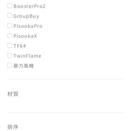
BoosterPro2
GroupBuy
PisookaPro
PisookaX
TF64
TwinFlame
暴力風機
材質
排序