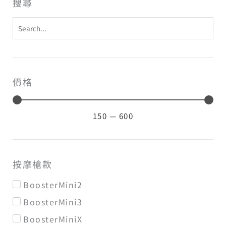
搜尋
價格
150
—
600
按摩槍款
BoosterMini2
BoosterMini3
BoosterMiniX