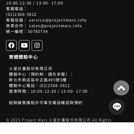
10:00-12:30 / 13:00- 17:00
客服電話：
(02)2368-3822
客服信箱： service@projectmars.info
商業合作： sales@projectmars.info
統一編號：50780754
F
Y
I
a
o
n
c
u
s
實體體驗中心
e
t
t
b
u
a
火星計畫股份有限公司
o
b
g
體驗中心（預約制，請先來電）：
o
e
r
新北市新店區中正路495號9樓
k
a
體驗中心電話：(02)2368-3822
m
營業時間：10:00-12:30 / 13:00- 17:00
經銷展售據點亦可事先電話確認與預約
© 2025 Project Mars 火星計畫股份有限公司 All Rights
Reserved
使用 WooCommerce 好用版