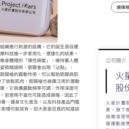
選擇
組織進行刺激的設備。它的誕生源自運
療科技進一步家用化、便捷化的結果。
公司簡介​
像身體裡的「彈性網套」，維持著人體
姿勢錯誤時，筋膜會出現「沾黏」、
火
筋膜槍的震動作用，可以幫助筋膜與肌
除了放鬆肌肉，筋膜槍也被廣泛用於運動
股
摩，它具備震動頻率可調、作用深度可
，若使用不當也可能造成損傷，因此了
節奏、健身文化普及，以及科技產品門檻
火星計畫
友家裡可能就有，但大家是否真的知道該
業，旗下推
按摩滾筒
復運動疲