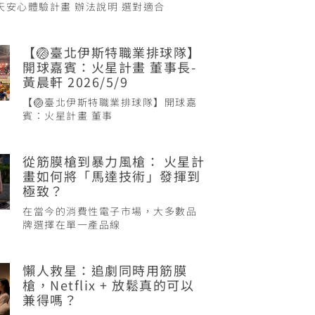
 天安心體驗計畫 辦法說明 選對適合
【🏐臺北伊斯特職業排球隊】
開球嘉賓：火星計畫 董事長-
黃晨軒 2026/5/9
【🏐臺北伊斯特職業排球隊】開球嘉
賓：火星計畫 董事
從筋膜槍到暴力風槍： 火星計
畫如何將「馬達技術」發揮到
極致？
在當今的消費性電子市場，大多數品
牌選擇在單一產品線
懶人救星：追劇同時用筋膜
槍，Netflix + 放鬆真的可以
兼得嗎？