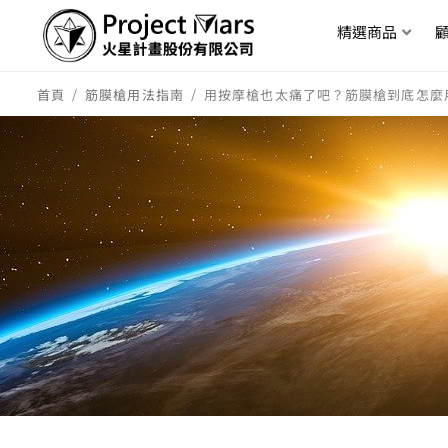
精選商品
/
/
首頁
筋膜槍用法指南
用按摩槍也太痛了吧？筋膜槍到底怎麼