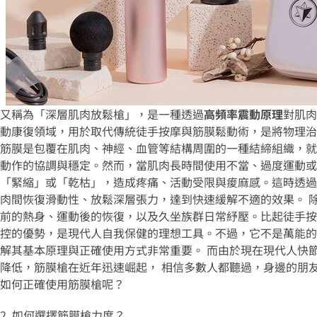
又稱為「深層肌肉放鬆槍」，是一種透過
高頻率震動原理
對肌肉
動康復領域，用於取代傳統徒手按摩與筋膜鬆動術，是將物理治
筋膜是包覆在肌肉、神經、血管等結構周圍的一種結締組織，就
動作的協調與穩定。然而，當肌肉長時間使用不當、過度運動或
「緊縮」或「乾枯」，造成疼痛、活動受限與痠麻感。這時透過
肉間恢復滑動性、放鬆深層張力，達到快速緩解不適的效果。
前的熱身、運動後的恢復，以及久坐族群日常紓壓。比起徒手按
控的優勢，是現代人自我保健的理想工具。不過，它不是萬能的
解其基本原理與正確使用方式非常重要。
而由於現在現代人快
降低，筋膜槍在近年迅速崛起，
相信多數人都聽過，身邊的朋
如何正確使用筋膜槍呢？
2. 如何選擇筋膜槍力度？