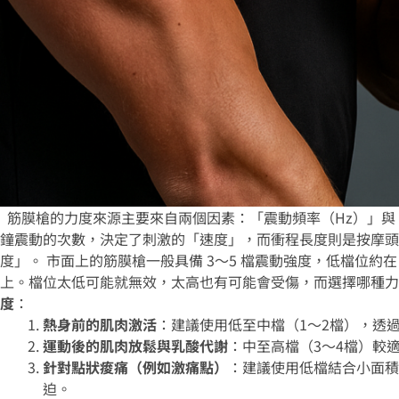
筋膜槍的力度來源主要來自兩個因素：「震動頻率（Hz）」與
鐘震動的次數，決定了刺激的「速度」，而衝程長度則是按摩頭
度」。
市面上的筋膜槍一般具備 3～5 檔震動強度，低檔位約在 21
上。檔位太低可能就無效，太高也有可能會受傷，而選擇哪種力
度
：
熱身前的肌肉激活
：建議使用低至中檔（1～2檔），透
運動後的肌肉放鬆與乳酸代謝
：中至高檔（3～4檔）較
針對點狀痠痛（例如激痛點）
：建議使用低檔結合小面積
迫。