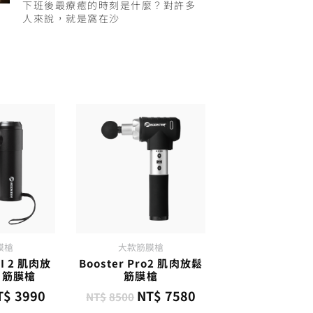
下班後最療癒的時刻是什麼？對許多
人來說，就是窩在沙
膜槍
大款筋膜槍
NI 2 肌肉放
Booster Pro2 肌肉放鬆
力筋膜槍
筋膜槍
T$
3990
NT$
7580
NT$
8500