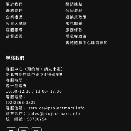
關於我們
經銷據點
聯絡我們
保固流程
企業禮品
退換貨政策
火星人試驗
常見問題
媒體報導
服務條款
品質認證
隱私權政策
實體體驗中心購買須知
聯絡我們
客服中心（預約制，請先來電）：
新北市新店區中正路495號9樓
客服時間 ：
週一至週五
10:00-12:30 / 13:00- 17:00
客服電話：
(02)2368-3822
客服信箱： service@projectmars.info
商業合作： sales@projectmars.info
統一編號：50780754
F
Y
I