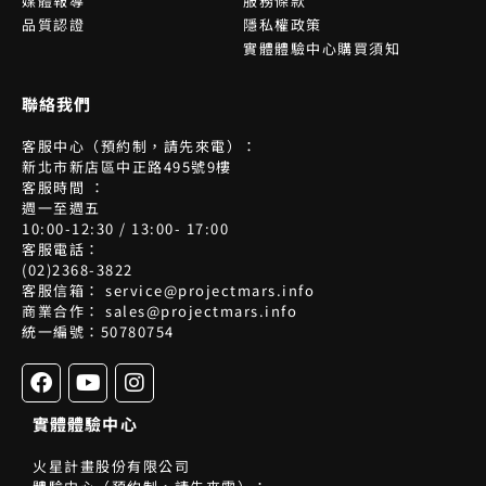
媒體報導
服務條款
品質認證
隱私權政策
實體體驗中心購買須知
聯絡我們
客服中心（預約制，請先來電）：
新北市新店區中正路495號9樓
客服時間 ：
週一至週五
10:00-12:30 / 13:00- 17:00
客服電話：
(02)2368-3822
客服信箱： service@projectmars.info
商業合作： sales@projectmars.info
統一編號：50780754
F
Y
I
a
o
n
c
u
s
實體體驗中心
e
t
t
b
u
a
火星計畫股份有限公司
o
b
g